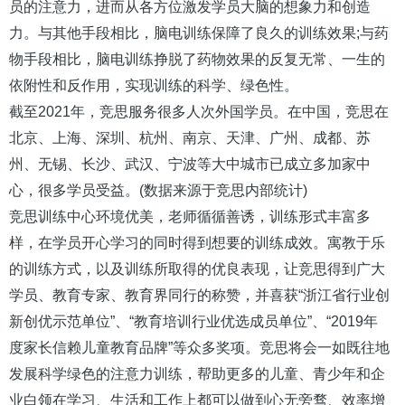
员的注意力，进而从各方位激发学员大脑的想象力和创造
力。与其他手段相比，脑电训练保障了良久的训练效果;与药
物手段相比，脑电训练挣脱了药物效果的反复无常、一生的
依附性和反作用，实现训练的科学、绿色性。
截至2021年，竞思服务很多人次外国学员。在中国，竞思在
北京、上海、深圳、杭州、南京、天津、广州、成都、苏
州、无锡、长沙、武汉、宁波等大中城市已成立多加家中
心，很多学员受益。(数据来源于竞思内部统计)
竞思训练中心环境优美，老师循循善诱，训练形式丰富多
样，在学员开心学习的同时得到想要的训练成效。寓教于乐
的训练方式，以及训练所取得的优良表现，让竞思得到广大
学员、教育专家、教育界同行的称赞，并喜获“浙江省行业创
新创优示范单位”、“教育培训行业优选成员单位”、“2019年
度家长信赖儿童教育品牌”等众多奖项。竞思将会一如既往地
发展科学绿色的注意力训练，帮助更多的儿童、青少年和企
业白领在学习、生活和工作上都可以做到心无旁骛、效率增